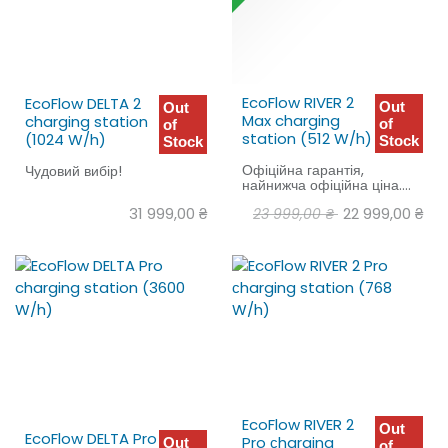
EcoFlow RIVER 2
EcoFlow DELTA 2
Out
Out
Max charging
charging station
of
of
station (512 W/h)
(1024 W/h)
Stock
Stock
Офіційна гарантія,
Чудовий вибір!
найнижча офіційна ціна.
Чудовий вибір!
31 999,00
₴
22 999,00
₴
23 999,00
₴
EcoFlow RIVER 2
Out
EcoFlow DELTA Pro
Pro сharging
Out
of